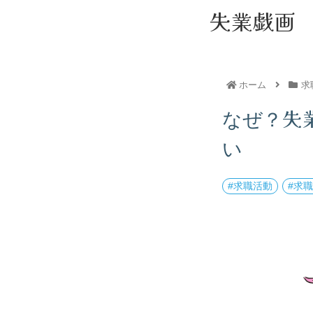
失業戯画
ホーム
求
なぜ？失
い
求職活動
求