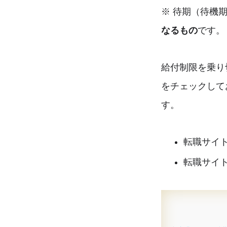
※ 待期（待機
なるもの
です。
給付制限を乗り
をチェックして
す。
転職サイ
転職サイ