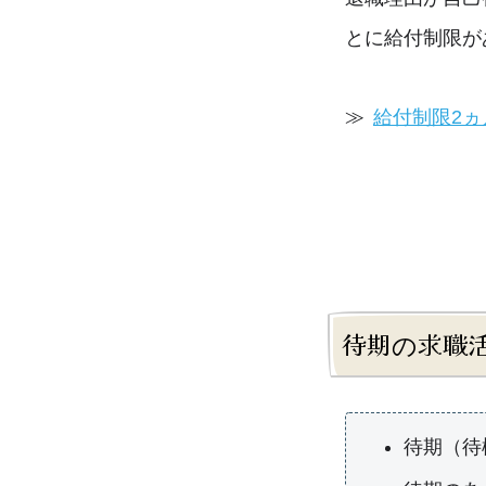
とに給付制限が
給付制限2
待期の求職
待期（待